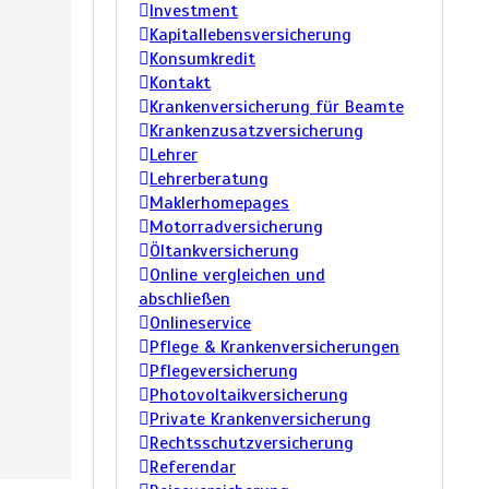
Investment
Kapitallebensversicherung
Konsumkredit
Kontakt
Krankenversicherung für Beamte
Krankenzusatzversicherung
Lehrer
Lehrerberatung
Maklerhomepages
Motorradversicherung
Öltankversicherung
Online vergleichen und
abschließen
Onlineservice
Pflege & Krankenversicherungen
Pflegeversicherung
Photovoltaikversicherung
Private Krankenversicherung
Rechtsschutzversicherung
Referendar