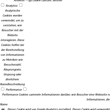
Anbieter
-
Typ
Cookie
Laufzeit
Session
Analytics
Analytische
Cookies werden
verwendet, um zu
verstehen, wie
Besucher mit der
Website
interagieren. Diese
Cookies helfen bei
der Bereitstellung
von Informationen
zu Metriken wie
Besucherzahl,
Absprungrate,
Ursprung oder
ähnlichem.
Name
Beschreibung
Performance
Performance Cookies sammeln Informationen darüber, wie Besucher eine Webseite nut
Informationen, di
Name
_ga
Dieses Cookie wird von Google Analytics installiert. Dieses Cookie wird verwen