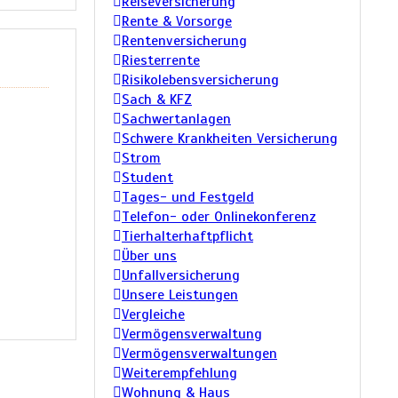
Reiseversicherung
Rente & Vorsorge
Rentenversicherung
Riesterrente
Risikolebensversicherung
Sach & KFZ
Sachwertanlagen
Schwere Krankheiten Versicherung
Strom
Student
Tages- und Festgeld
Telefon- oder Onlinekonferenz
Tierhalterhaftpflicht
Über uns
Unfallversicherung
Unsere Leistungen
Vergleiche
Vermögensverwaltung
Vermögensverwaltungen
Weiterempfehlung
Wohnung & Haus