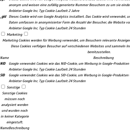
anonym und weisen eine zufällig generierte Nummer Besuchern zu um sie eindeuti
Anbieter
Google Inc.
Typ
Cookie
Laufzeit
2 Jahre
_gid
Dieses Cookie wird von Google Analytics installiert. Das Cookie wird verwendet,
Daten umfassen in anonymisierter Form die Anzahl der Besucher, die Website vo
Anbieter
Google Inc.
Typ
Cookie
Laufzeit
24 Stunden
Marketing
Marketing Cookies werden für Werbung verwendet, um Besuchern relevante Anzeige
Diese Cookies verfolgen Besucher auf verschiedenen Websites und sammeln I
bereitzustellen.
Name
Beschreibung
NID
Google verwendet Cookies wie das NID-Cookie, um Werbung in Google-Produkten w
Anbieter
Google Inc.
Typ
Cookie
Laufzeit
24 Stunden
SID
Google verwendet Cookies wie das SID-Cookie, um Werbung in Google-Produkten w
Anbieter
Google Inc.
Typ
Cookie
Laufzeit
24 Stunden
Sonstige
Sonstige Cookies
müssen noch
analysiert werden
und wurden noch
in keiner Kategorie
eingestuft.
Name
Beschreibung