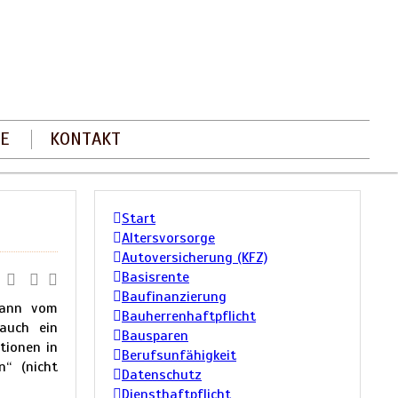
E
KONTAKT
Start
Altersvorsorge
Autoversicherung (KFZ)
Basisrente
Baufinanzierung
 dann vom
Bauherrenhaftpflicht
 auch ein
Bausparen
tionen in
Berufsunfähigkeit
“ (nicht
Datenschutz
Diensthaftpflicht