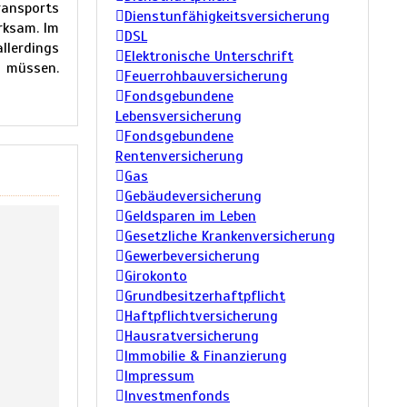
ransports
Dienstunfähigkeitsversicherung
rksam. Im
DSL
allerdings
Elektronische Unterschrift
n müssen.
Feuerrohbauversicherung
Fondsgebundene
Lebensversicherung
Fondsgebundene
Rentenversicherung
Gas
Gebäudeversicherung
Geldsparen im Leben
Gesetzliche Krankenversicherung
Gewerbeversicherung
Girokonto
Grundbesitzerhaftpflicht
Haftpflichtversicherung
Hausratversicherung
Immobilie & Finanzierung
Impressum
Investmenfonds