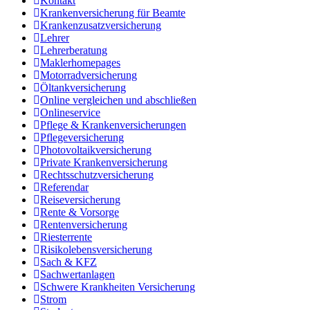
Kontakt
Krankenversicherung für Beamte
Krankenzusatzversicherung
Lehrer
Lehrerberatung
Maklerhomepages
Motorradversicherung
Öltankversicherung
Online vergleichen und abschließen
Onlineservice
Pflege & Krankenversicherungen
Pflegeversicherung
Photovoltaikversicherung
Private Krankenversicherung
Rechtsschutzversicherung
Referendar
Reiseversicherung
Rente & Vorsorge
Rentenversicherung
Riesterrente
Risikolebensversicherung
Sach & KFZ
Sachwertanlagen
Schwere Krankheiten Versicherung
Strom