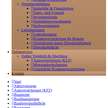
Vermögensbildung
Immobilie & Finanzierung
Tages- und Festgeld
Investmenfonds
Vermögensverwaltungen
Sachwertanlagen
Lehrerberatung
Lehrerberatung
Krankenversicherung für Beamte
Absicherung gegen Dienstunfähigkeit
Diensthaftpflicht
Onlineservice
Online Vergleich & Abschluss
Autoversicherung (KFZ)
Motorradversicherung
Gesetzliche Krankenversicherung
Kontakt
Start
Altersvorsorge
Autoversicherung (KFZ)
Basisrente
Baufinanzierung
Bauherrenhaftpflicht
Bausparen