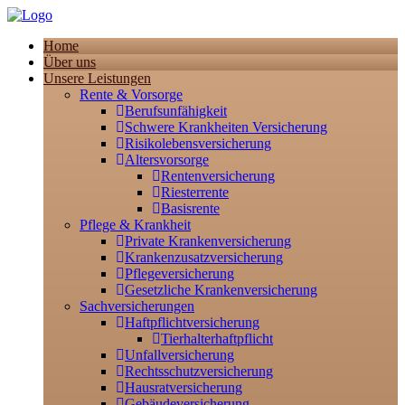
Home
Über uns
Unsere Leistungen
Rente & Vorsorge
Berufsunfähigkeit
Schwere Krankheiten Versicherung
Risikolebensversicherung
Altersvorsorge
Rentenversicherung
Riesterrente
Basisrente
Pflege & Krankheit
Private Krankenversicherung
Krankenzusatzversicherung
Pflegeversicherung
Gesetzliche Krankenversicherung
Sachversicherungen
Haftpflichtversicherung
Tierhalterhaftpflicht
Unfallversicherung
Rechtsschutzversicherung
Hausratversicherung
Gebäudeversicherung